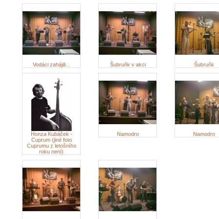
Vodáci zahájili...
Šubruňk v akci
Šubruňk
Honza Kubáček -
Namodro
Namodro
Cuprum (jiné foto
Cuprumu z letošního
roku není)