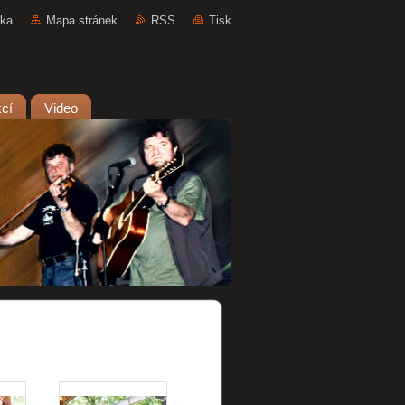
nka
Mapa stránek
RSS
Tisk
kcí
Video