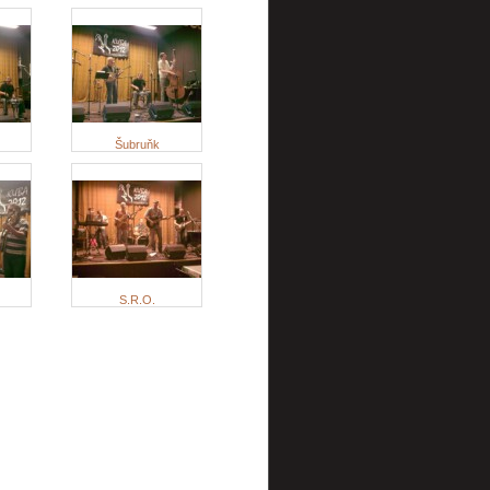
Šubruňk
S.R.O.