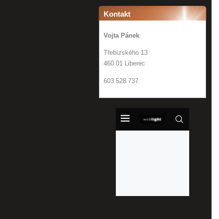
Kontakt
Vojta Pánek
Třebízského 13
460 01 Liberec
603 528 737