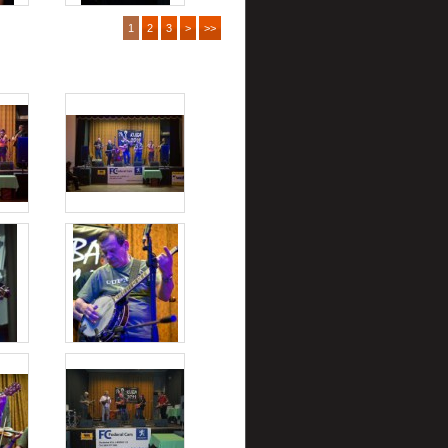
1
2
3
>
>>