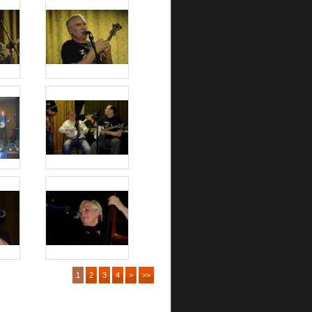
1
2
3
4
>
>>