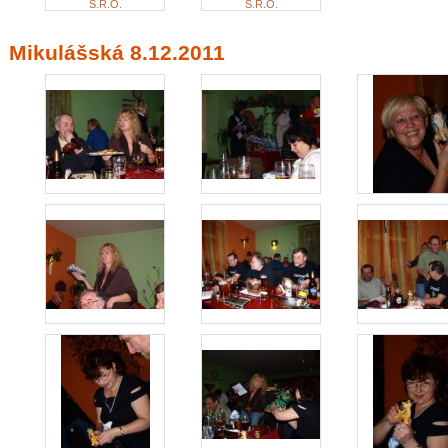
S.R.O.
S.R.O.
Mikulášská 8.12.2011