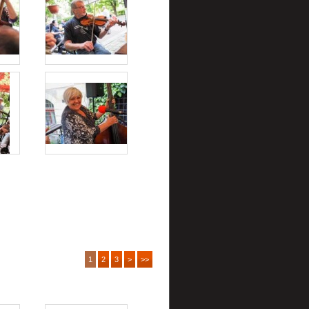
1
2
3
>
>>