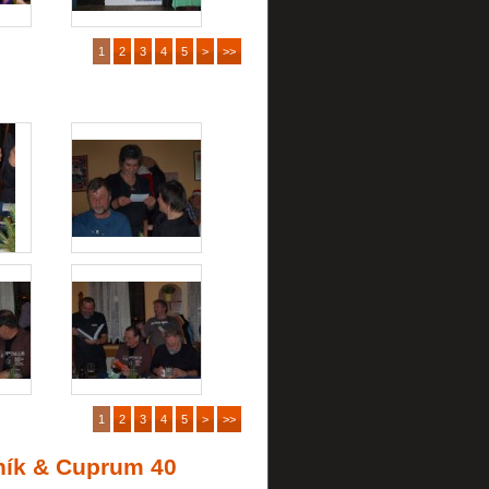
1
2
3
4
5
>
>>
1
2
3
4
5
>
>>
čník & Cuprum 40