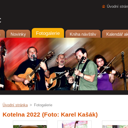
Úvodní strá
c
Fotogalerie
m
Novinky
Kniha návštěv
Kalendář a
Úvodní stránka
>
Fotogalerie
Kotelna 2022 (Foto: Karel Kašák)