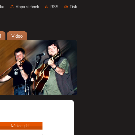
nka
Mapa stránek
RSS
Tisk
í
Video
Následující