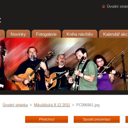
Úvodní strá
c
m
Novinky
Fotogalerie
Kniha návštěv
Kalendář akc
Úvodní stránka
>
Mikulášská 8.12.2011
>
PC086961.jpg
Předchozí
Spustit prezentaci