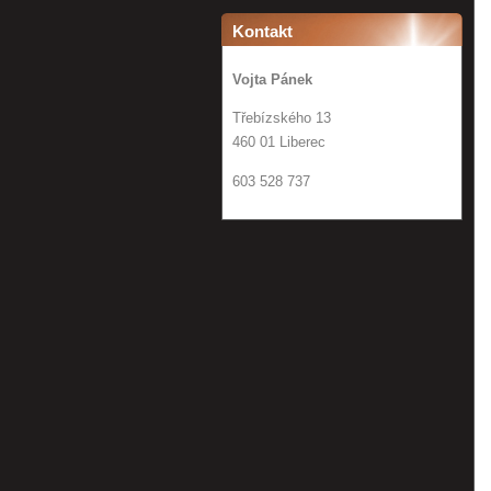
Kontakt
Vojta Pánek
Třebízského 13
460 01 Liberec
603 528 737