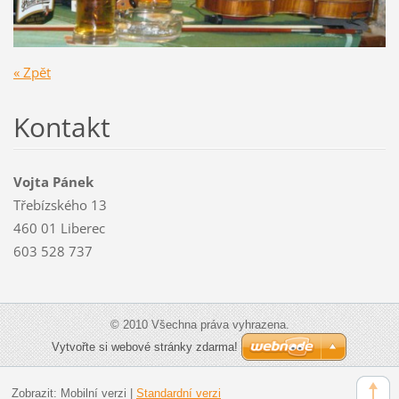
« Zpět
Kontakt
Vojta Pánek
Třebízského 13
460 01 Liberec
603 528 737
© 2010 Všechna práva vyhrazena.
Vytvořte si webové stránky zdarma!
Zobrazit:
Mobilní verzi
|
Standardní verzi