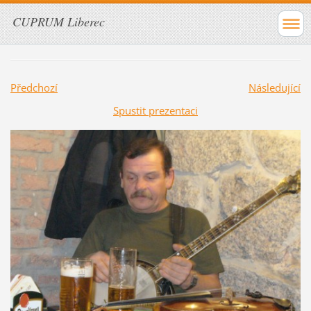
CUPRUM Liberec
Předchozí
Následující
Spustit prezentaci