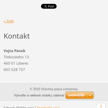
« Zpět
Kontakt
Vojta Pánek
Třebízského 13
460 01 Liberec
603 528 737
© 2010 Všechna práva vyhrazena.
Vytvořte si webové stránky zdarma!
Zobrazit:
Mobilní verzi
|
Standardní verzi