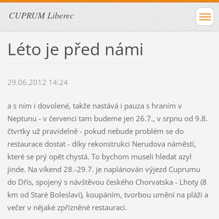
CUPRUM Liberec
Léto je před námi
29.06.2012 14:24
a s ním i dovolené, takže nastává i pauza s hraním v
Neptunu - v červenci tam budeme jen 26.7., v srpnu od 9.8.
čtvrtky už pravidelně - pokud nebude problém se do
restaurace dostat - díky rekonstrukci Nerudova náměstí,
které se prý opět chystá. To bychom museli hledat azyl
jinde. Na víkend 28.-29.7. je naplánován výjezd Cuprumu
do Dřís, spojený s návštěvou českého Chorvatska - Lhoty (8
km od Staré Boleslavi), koupáním, tvorbou umění na pláži a
večer v nějaké zpřízněné restauraci.