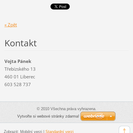
« Zpět
Kontakt
Vojta Pánek
Třebízského 13
460 01 Liberec
603 528 737
© 2010 Všechna práva vyhrazena.
Vytvořte si webové stránky zdarma!
Zobrazit:
Mobilní verzi
|
Standardní verzi