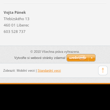
Vojta Pánek
Třebízského 13
460 01 Liberec
603 528 737
© 2010 Všechna práva vyhrazena.
Vytvořte si webové stránky zdarma!
Zobrazit:
Mobilní verzi
|
Standardní verzi