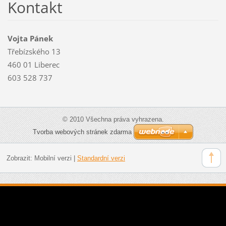
Kontakt
Vojta Pánek
Třebízského 13
460 01 Liberec
603 528 737
© 2010 Všechna práva vyhrazena.
Tvorba webových stránek zdarma
Zobrazit:
Mobilní verzi
|
Standardní verzi