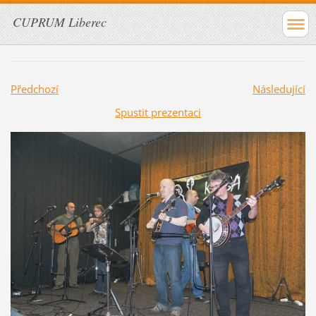
CUPRUM Liberec
Předchozí
Následující
Spustit prezentaci