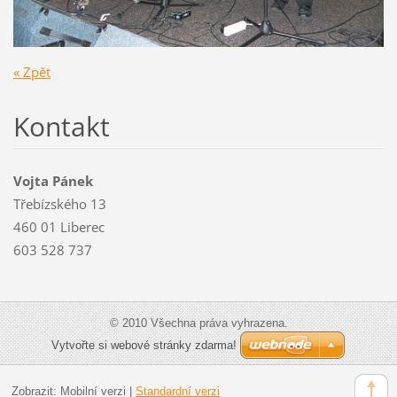
« Zpět
Kontakt
Vojta Pánek
Třebízského 13
460 01 Liberec
603 528 737
© 2010 Všechna práva vyhrazena.
Vytvořte si webové stránky zdarma!
Zobrazit:
Mobilní verzi
|
Standardní verzi